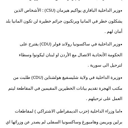
وزير الداخلية البافاري يواكيم هيرمان (CSU) : الأشخاص الذين 
▪︎
يشكلون خطر في المانيا ويرتكبون جرائم خطيرة لن تكون المانيا بلد 
أمان لهم .
وزير الداخلية في ساكسونيا رولاند فولر (CDU) يقترح على 
▪︎
الحكومة الأتحادية الاتصال مع الأردن او لبنان ليكونوا وسطاء 
لترحيل الى سورية .
وزيرة الداخلية في ولاية شليسفيغ هولشتاين (CDU) طلبت من 
▪︎
مكتب الهجرة تقديم بيانات الخطيرين المقيمين في المقاطعة ليتم 
العمل على ترحيلهم .
اما وزراء الداخلية (حزب الديمقراطي الاشتراكي ) لمقاطعات 
▪︎
برلين وبريمن وهامبورغ وساكسونيا السفلى لم يصدر عن وزرائها اي 