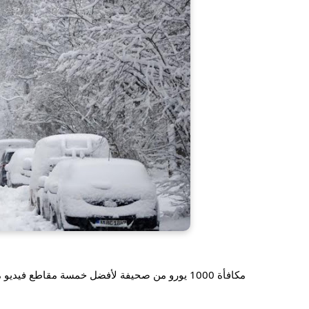
مكافأة 1000 يورو من صحيفة لأفضل خمسة مقاطع فيديو من الطرقات الثلجية في ألمانيا