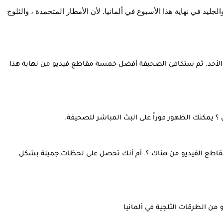
تحذر خدمة الأرصاد الألمانية من الآثار السلبية الهائلة للثلج والجليد في نهاية هذا الأسبوع في ألمانيا. لأن الأمطار المتجمدة ، والثلوج 
ستقدم صحيفة BILD تقريراً تفصيلياً عن حالة الطقس يوم الأحد. ثم ستكافئ الصحيفة أفضل خمسة مقاطع فيديو من نهاية هذا 
؟ يمكنك الظهور فوراً على البث المباشر للصحيفة.
هل أنت سائق جرافة الثلج و تستطيع أن ترسل لنا أحدث مقاطع الفيديو من هناك ؟. أم أنك تحصل على لحظات جميلة بشكل 