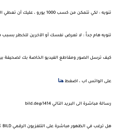
تنويه : لكي تتمكن من كسب 1000 يورو ، عليك أن تعطي الصور والفيديو إلى BILD حصرياً.
تنويه هام جداً : لا تعرض نفسك أو الآخرين للخطر بسبب هذه
كيف ترسل الصور ومقاطع الفيديو الخاصة بك لصحيفة بيلد
هنا
على الواتس اب ، اضغط 
رسالة مباشرة الى البريد التالي 1414@bild.de
هل ترغب في الظهور مباشرة على التلفزيون الرقمي BILD ؟ أرسل للصحيفة أيضاً اسم المستخدم لحسابك على منصة Skype.