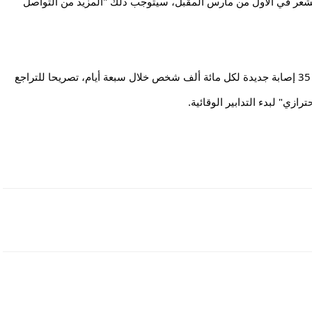
وأوضحت ميركل أن في حال إعادة فتح صالونات تصفيف الشعر في الأول من مارس المقبل، سيتوجب ذلك "المزيد من التواصل 
وقالت المستشارة إن سبب عدم اعتبار الوصول إلى علامة 35 إصابة جديدة لكل مائة ألف شخص خلال سبعة أيام، تصريحا للتراجع 
رازي" لبدء التدابير الوقائية.