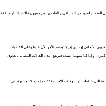
وقررت الحكومة الألمانية أنه لن يتم بدءا من يوم الأحد المقبل السماح لمزيد من المسافرين القادمين من جمهورية التشيك، أو منطقة 
وقالت ميركل اليوم الجمعة في مقابلة مع القناة الثانية بالتلفزيون الألماني (زد دي إف): "يعتمد الأمر الآن علينا وعلى الخطوات 
الذكية التي نقوم بها فيما كنا سنجتاز الوباء دون موجة ثالثة كبيرة، أو إذا كنا سنهمل بشدة فترتفع أعداد الحالات المصابة بالعدوى 
وأضافت ميركل أن إعادة فتح المدارس ومراكز الرعاية النهارية التي خططت لها الولايات الاتحادية "خطوة جريئة"، مشيرة إلى 