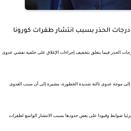
درجات الحذر بسبب انتشار طفرات كورونا
دعت المستشارة الألمانية أنجيلا ميركل إلى توخي أقصى درجات الحذر فيما يتعلق بتخفيف إجراءات الإغلاق على خلفية تفشي عدوى 
وفضلا عن ذلك، أعربت ميركل عن تخوفها من انزلاق ألمانيا إلى موجة عدوى ثالثة شديدة الخطورة، مشيرة إلى أن سبب العدوى 
وشددت ألمانيا من إجراءات الدخول إلى أراضيها وفرضت جزئيا ضوابط وقيودا على بعض حدودها بسبب الانتشار الواسع لطفرات 