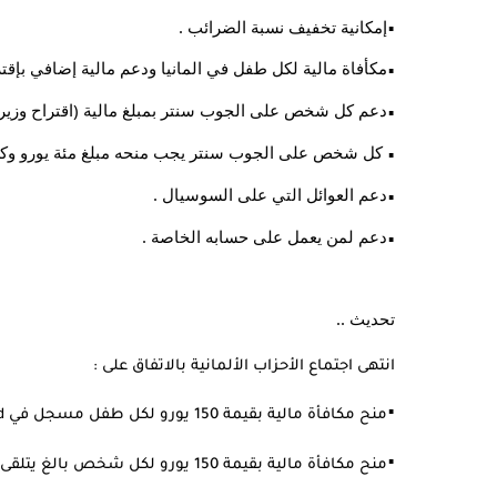
إمكانية تخفيف نسبة الضرائب .
▪︎
مكأفاة مالية لكل طفل في المانيا ودعم مالية إضافي بإقتراح 
▪︎
دعم كل شخص على الجوب سنتر بمبلغ مالية (اقتراح وزير ال
▪︎
 كل شخص على الجوب سنتر يجب منحه مبلغ مئة يورو وكل طفل 60 يورو  (مقترح حزب
▪︎
دعم العوائل التي على السوسيال .
▪︎
دعم لمن يعمل على حسابه الخاصة .
▪︎
تحديث ..
انتهى اجتماع الأحزاب الألمانية بالاتفاق على :
▪︎
منح مكافأة مالية بقيمة 150 يورو لكل طفل مسجل في Kindergeld .
▪︎
منح مكافأة مالية بقيمة 150 يورو لكل شخص بالغ يتلقى إعانة اجتماعية (راتب الجوب سنتر ) .