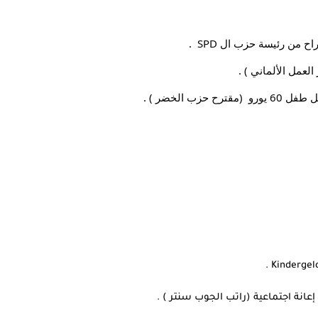
من رئيسة حزب ال SPD  .
عمل الألماني ) .
 الخضر ) .