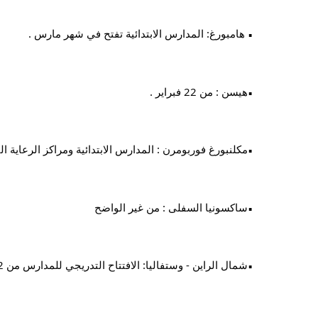
 هامبورغ: المدارس الابتدائية تفتح في شهر مارس .
▪︎
هيسن : من 22 فبراير .
▪︎
مكلنبورغ فوربومرن : المدارس الابتدائية ومراكز الرعاية النهارية من 
▪︎
ساكسونيا السفلى : من غير الواضح 
▪︎
شمال الراين - وستفاليا: الافتتاح التدريجي للمدارس من 22 فبراير .
▪︎