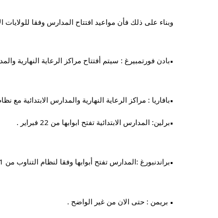
وبناء على ذلك فأن مواعيد افتتاح المدارس وفقا للولايات الأ
بادن فورتمبيرغ : سيتم أفتتاح مراكز الرعاية النهارية والمدارس الابت
▪︎
بافاريا : مراكز الرعاية النهارية والمدارس الابتدائية مع نظام الدر
▪︎
برلين: المدارس الابتدائية تفتح ابوابها من 22 فبراير .
▪︎
براندنبورغ :المدارس تفتح أبوابها وفقا لنظام التناوب من 1 إلى 6 من 22 فبراير .
▪︎
 بريمن : حتى الان من غير الواضح .
▪︎