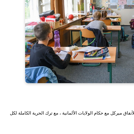
المدارس و روضات الأطفال في المانيا ستفتح أبوابها وفقا لأتفاق ميركل مع حكام الولايات الألمانية ، مع ترك الحرية الكاملة لكل 