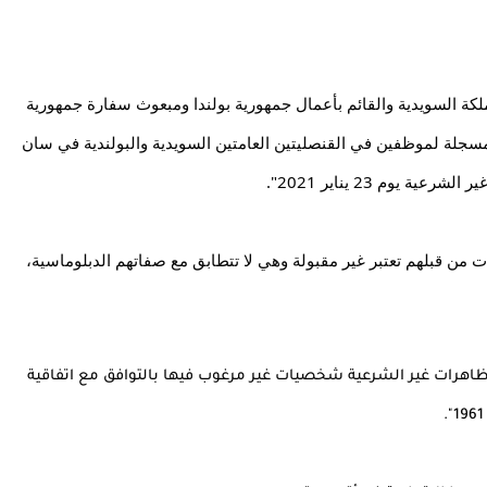
وقالت الخارجية الروسية في بيان، إنها استدعت سفير المملكة السويدية والقائم بأعمال جمهورية بولندا ومبعوث سفارة جمهورية 
ألمانيا الاتحادية، حيث أبلغتهم باحتجاجها "على المشاركة المسجلة لموظفين في القنصليتين العامتين السويدية والبولندية في سان 
وم 23 يناير 2021".
وأشارت الوزارة الروسية في بيان إلى أن مثل هذه التصرفات من قبلهم تعتبر غير مقبولة وهي لا تتطابق مع صفاتهم الدبلوماسية، 
وذكر البيان أنه "تم إعلان الدبلوماسيين المشاركين في المظاهرات غير الشرعية شخصيات غير مرغوب فيها بالتوافق مع اتفاقية 