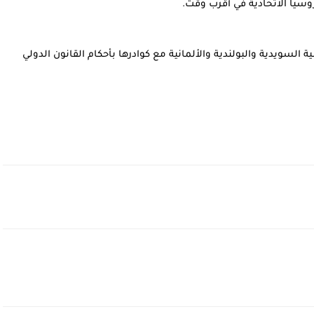
روسيا الاتحادية في أقرب وقت.
وأشارت إلى أن موسكو تتوقع  أن تلتزم البعثات الدبلوماسية السويدية والبولندية والألمانية مع كوادرها بأحكام القانون الدولي 