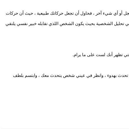
الكاريزما الخاصة بك والتعبير الشخصي: إذا كنت تشعر بالخجل أو أي شيء آخر ، فحاول أن تجعل حركاتك طبيعية ، حيث أن حركات 
تعبيرات الوجه والإيماءات الجسدية أثناء الشرح تلعب دورًا في تحليل الشخصية بحيث يكون الشخص اللذي تقابله خبير نفسي يلتقي 
لتي تظهر أنك لست على ما يرام.
كن واثقًا: الشخصية الضعيفة هي شخصية غير مرغوب فيها. تحدث بهدوء ، وانظر في عيني شخص يتحدث معك ، وابتسم بلطف 