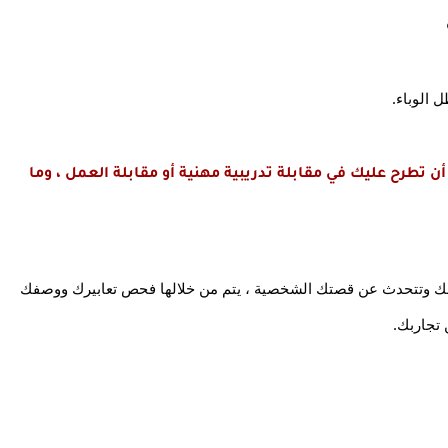
 الوباء.
فيما يلي نقدم أهم الأسئلة وأكثرها تكرارا التي يمكن أن تطرح عليك في مقابلة تدريبية مهنية أو مقابلة العمل ، وما 
1- في البداية سوف يكون لديك مساحة تعرف فيها عن نفسك وتتحدث عن قصتك الشخصية ، يتم من خلالها فحص تعابيرك ووصفك 
تجاربك.