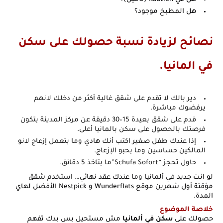
هل المطبخ موجود؟
نصائح لزيادة نسبة حصولك على سكن
في المانيا.
دير بالك لا تقدم على شقق غالية أكثر من دخلك لانهم
يرفضوك مباشرة.
قدم على شقق بعيدة 15–30 دقيقة عن مركز المدينة بتكون
فرصتك بالحصول على سكن بالمانيا أعلى.
إذا عندك طفل صغير اكتب أنك هادي وما بتعمل إزعاج لانو
المالكين حساسين وما بحبو الإزعاج.
حاول تحجز “Schufa Sofort”ما بتاخذ 5 دقائق.
لو انت جديد في ألمانيا وما عندك عقد نهائي… استخدم شقق
مؤقتة أول شهرين موقع Wunderflats و Nestpick الأفضل لهاي
المدة.
خلاصة الموضوع
حصولك على
سكن في ألمانيا
مش مستحيل بس بدك تفهم