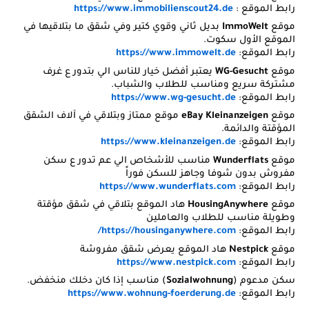
رابط الموقع :
https://www.immobilienscout24.de
موقع
ImmoWelt
بديل ثاني وقوي كتير وفي شقق ما بتلاقيها في
الموقع الأول سكوت.
رابط الموقع:
https://www.immowelt.de
موقع
WG-Gesucht
يعتبر أفضل خيار للناس الي بتدور ع غرف
مشتركة سريع ومناسب للطلاب والشباب.
رابط الموقع:
https://www.wg-gesucht.de
موقع
eBay Kleinanzeigen
موقع ممتاز وبتلاقي في آلاف الشقق
المؤقتة والدائمة.
رابط الموقع:
https://www.kleinanzeigen.de
موقع
Wunderflats
مناسب للأشخاص الي عم تدور ع سكن
مفروش بدون شوفا وجاهز للسكن فوراً
رابط الموقع:
https://www.wunderflats.com
موقع
HousingAnywhere
هاد الموقع بتلاقي في شقق مؤقتة
وطويلة مناسب للطلاب والعاملين
رابط الموقع:
https://housinganywhere.com/
موقع
Nestpick
هاد الموقع يعرض شقق مفروشة
رابط الموقع:
https://www.nestpick.com
سكن مدعوم (
Sozialwohnung
) مناسب إذا كان دخلك منخفض.
رابط الموقع:
https://www.wohnung-foerderung.de