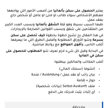
يعتبر
الحصول على سكن بألمانيا
من أصعب الأمور اللي يواجهها
معظم الأشخاص سواء طالب او لاجئ او عامل أو شخص جاي
بعقد عمل.
طبعا السبب بسيط وهو قلة
الشقق بألمانيا
وبسبب العدد الكبير
من المتقدّمين على شقق وبسبب القوانين الصارمة بالإيجارات.
في
هذا المقال رح نشرح خطوة بخطوة
كيف تحصل على سكن
بسرعة
وشو الأوراق المطلوبة وأفضل الطرق اللي ما بيعرفها
أغلب الناس، و
أقوى المواقع
مع روابط مباشرة.
في البدابة وقبل كل شيء لازم نعرف شو
المطلوب للحصول على
سكن في المانيا
أغلب المكاتب والمالكين بيطلبوا:
الشوفا (سجلك المالي)
بيان راتب أو عقد عمل / Ausbildung / منحة
جواز + إقامة
ملف Selbst-Auskunft (بيانات شخصية)
أي إثبات يثبت قدرتك على الدفع
ملاحظة: