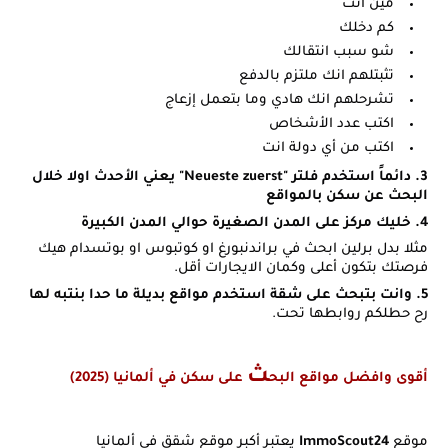
مين انت
كم دخلك
شو سبب انتقالك
تثبتلهم انك ملتزم بالدفع
تشرحلهم انك هادي وما بتعمل إزعاج
اكتب عدد الأشخاص
اكتب من أي دولة انت
3. دائماً استخدم فلتر "Neueste zuerst" يعني الأحدث اولا خلال
البحث عن سكن بالمواقع
4. خليك مركز على المدن الصغيرة حوالي المدن الكبيرة
مثلا بدل برلين ابحث في براندنبورغ او كوتبوس او بوتسدام هيك
فرصتك بتكون أعلى وكمان الايجارات أقل.
5. وانت بتبحث على شقة استخدم مواقع بديلة ما حدا بنتبه لها
رح حطلكم روابطها تحت.
ث
أقوى وافضل مواقع البح
على سكن في ألمانيا (2025)
موقع
ImmoScout24
يعتبر أكبر موقع شقق في ألمانيا