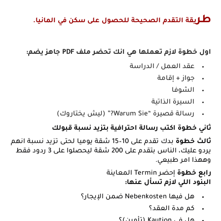
طر
يقة
التقدم الصحيحة للحصول على سكن في المانيا.
اول خطوة لازم تعملها هي انك تحضر ملف PDF جاهز يضم:
عقد العمل / الدراسة
جواز + إقامة
الشوفا
السيرة الذاتية
رسالة قصيرة “Warum Sie?” (ليش يختاروك)
ثاني خطوة اكتب رسالة احترافية بتزيد نسبة قبولك
ثالث خطوة
بدك تقدم على 10–15 شقة يوميا لحتى تزيد نسبة انهم
يردو عليك، الناس بتقدم على 200 شقة ليحصلوا على 3 ردود فقط
وههذا امر طبيعي.
رابع خطوة
إحضر Termin المعاينة
البنود اللي لازم تسأل عنها:
هل فيها Nebenkosten ضمن الإيجار؟
كم مدة العقد؟
هل في Kaution (تأمين)؟