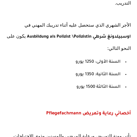
التدريب.
الأجر الشهري الذي ستحصل عليه أثناء تدريبك المهني في 
 يكون على 
اوسبيلدونغ شرطي Ausbildung als Polizist \Polizistin
النحو التالي:
السنة الأولى: 1250 يورو
السنة الثانية: 1350 يورو
السنة الثالثة 1500 يورو
أخصائي رعاية وتمريض Pflegefachmann
تأتي مهنة التمريض ورعاية المرضى والمسنين وذوي الاحتياجات 